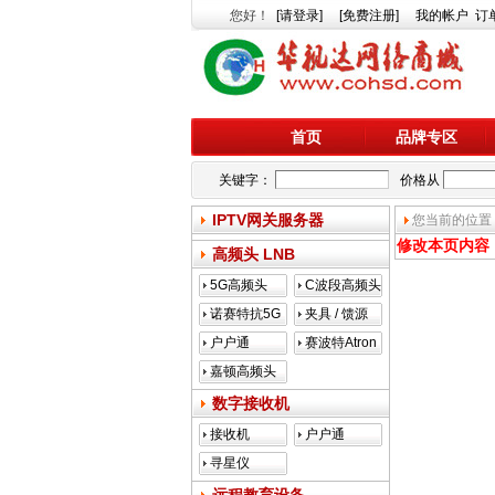
您好
！
[请登录]
[免费注册]
我的帐户
订
首页
品牌专区
关键字：
价格从
IPTV网关服务器
您当前的位置
修改本页内容
高频头 LNB
5G高频头
C波段高频头
诺赛特抗5G
夹具 / 馈源
户户通
赛波特Atron
嘉顿高频头
数字接收机
接收机
户户通
寻星仪